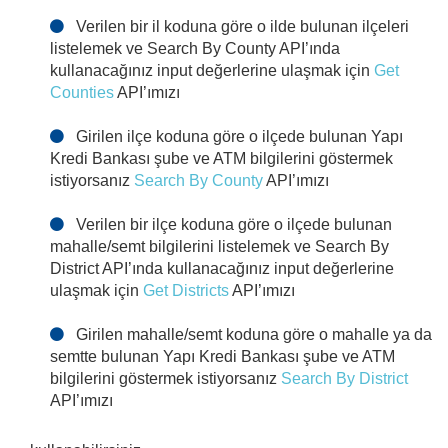
Verilen bir il koduna göre o ilde bulunan ilçeleri
listelemek ve Search By County API’ında
LOANS
kullanacağınız input değerlerine ulaşmak için
Get
Counties
API’ımızı
MARKET INFORMATION
Girilen ilçe koduna göre o ilçede bulunan Yapı
Kredi Bankası şube ve ATM bilgilerini göstermek
NEAREST BRANCH & ATM
istiyorsanız
Search By County
API’ımızı
Search By Location
Verilen bir ilçe koduna göre o ilçede bulunan
Search By Text
mahalle/semt bilgilerini listelemek ve Search By
Get Provinces
District API’ında kullanacağınız input değerlerine
Search By Province
ulaşmak için
Get Districts
API’ımızı
Get Counties
Search By County
Girilen mahalle/semt koduna göre o mahalle ya da
semtte bulunan Yapı Kredi Bankası şube ve ATM
Get Districts
bilgilerini göstermek istiyorsanız
Search By District
Search By District
API’ımızı
COMMON