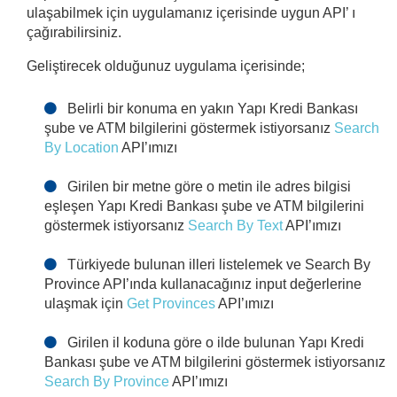
ulaşabilmek için uygulamanız içerisinde uygun API’ ı
çağırabilirsiniz.
CURRENT ACCOUNTS
Geliştirecek olduğunuz uygulama içerisinde;
MONEY TRANSFER
Belirli bir konuma en yakın Yapı Kredi Bankası
şube ve ATM bilgilerini göstermek istiyorsanız
Search
TIME DEPOSIT ACCOUNTS
By Location
API’ımızı
Girilen bir metne göre o metin ile adres bilgisi
CREDIT CARDS
eşleşen Yapı Kredi Bankası şube ve ATM bilgilerini
göstermek istiyorsanız
Search By Text
API’ımızı
FOREIGN CURRENCY
Türkiyede bulunan illeri listelemek ve Search By
Province API’ında kullanacağınız input değerlerine
EXCHANGE RATE
ulaşmak için
Get Provinces
API’ımızı
Girilen il koduna göre o ilde bulunan Yapı Kredi
MUTUAL FUNDS
Bankası şube ve ATM bilgilerini göstermek istiyorsanız
Search By Province
API’ımızı
PAYMENTS