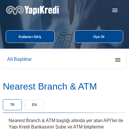
Ana sayfa
Kullanıcı Giriş
Üye Ol
API'lar & Planlar
Nasıl Kullanılır?
Alt Başlıklar
Kaynaklar
NASIL KULLANILIR?
Nearest Branch & ATM
AUTHORIZATION
TR
EN
SIMULATION DATA
Nearest Branch & ATM başlığı altında yer alan API’ler ile
CUSTOMERS
Yapı Kredi Bankasının Şube ve ATM bilgilerine