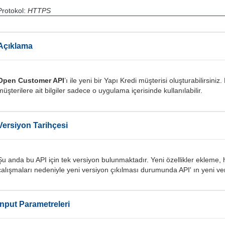
Protokol:
HTTPS
Açıklama
Open Customer API
’ı ile yeni bir Yapı Kredi müşterisi oluşturabilirsi
müşterilere ait bilgiler sadece o uygulama içerisinde kullanılabilir.
Versiyon Tarihçesi
Şu anda bu API için tek versiyon bulunmaktadır. Yeni özellikler ekleme,
çalışmaları nedeniyle yeni versiyon çıkılması durumunda API' ın yeni versi
Input Parametreleri