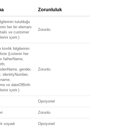
ma
Zorunluluk
lgilerinin tutulduğu
tenin her bir elemanı
Zorunlu
etails ve customer
rini içerir.)
 kimlik bilgilerinin
liste (Listenin her
nı fatherName,
rth,
idenName, gender,
Zorunlu
y, identityNumber,
 name,
me ve dateOfBirth
rini içerir.)
Opsiyonel
ri
Zorunlu
ık soyadı
Opsiyonel