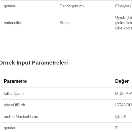
gender
Gender(enum)
Cinsiyet 
Uyruk (Tü
nationality
String
girilmelidi
ülke kodlar
identityNumber
Long
TC Kimli
surname
String
Soyad
Örnek Input Parametreleri
name
String
Ad
motherName
String
Anne adı
Parametre
Değer
dateOfBirth
DateTime
Doğum ta
fatherName
MUSTAF
Müşteri şu
bulunduğu 
placeOfBirth
İSTANBU
customer
List
bir elema
parametres
motherMaidenName
ÇELİK
Şube kod
gender
E
altında b