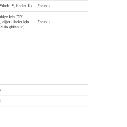
(Erkek: E, Kadın: K)
Zorunlu
rkiye için “TR”
r, diğer ülkeler için
Zorunlu
ı da girilebilir.)
k Numarası
Zorunlu
Zorunlu
Zorunlu
Opsiyonel
rihi (YYYY-MM-DD)
Zorunlu
A
be bilgisinin
liste (Listenin her
L
Opsiyonel
nı branch
ini içerir.)
u (Common başlığı
ulunan Branch List