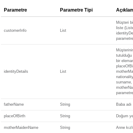
Parametre
Parametre Tipi
Açıkla
Müşteri bi
liste (Lis
customerInfo
List
identityD
parametrele
Müşterinin
tutulduğu 
bir elema
placeOfBi
identityDetails
List
motherMa
nationalit
surname,
motherNa
parametrele
fatherName
String
Baba adı
placeOfBirth
String
Doğum ye
motherMaidenName
String
Anne kızl