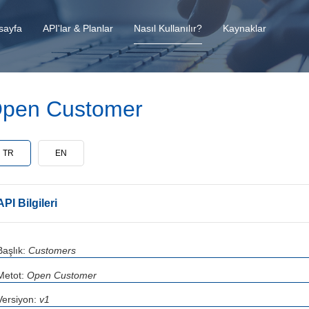
sayfa
API'lar & Planlar
Nasıl Kullanılır?
Kaynaklar
pen Customer
TR
EN
API Bilgileri
Başlık:
Customers
Metot:
Open Customer
Versiyon:
v1