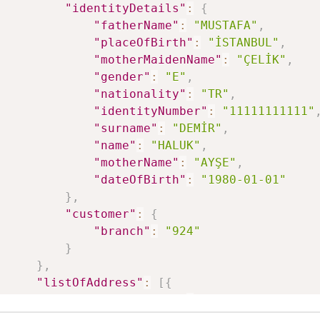
phoneType
PhoneType(enum)
"identityDetails"
:
{
Telefon, 
Telefonu)
"fatherName"
:
"MUSTAFA"
,
"placeOfBirth"
:
"İSTANBUL"
,
Telefon n
"motherMaidenName"
:
"ÇELİK"
,
subscriberNumber
String
telefon k
hariç)
"gender"
:
"E"
,
"nationality"
:
"TR"
,
Email bilgi
"identityNumber"
:
"11111111111"
listOfEmail
List
(Listenin 
"surname"
:
"DEMİR"
,
address pa
"name"
:
"HALUK"
,
address
String
E-mail ad
"motherName"
:
"AYŞE"
,
"dateOfBirth"
:
"1980-01-01"
}
,
"customer"
:
{
"branch"
:
"924"
}
}
,
"listOfAddress"
:
[
{
"addressType"
:
"E"
,
"countryCode"
:
"TR"
,